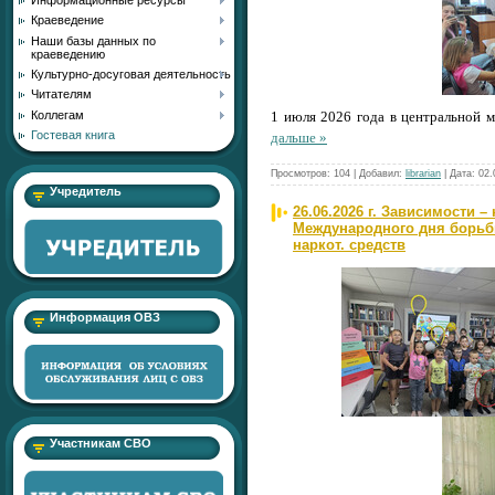
Краеведение
Наши базы данных по
краеведению
Культурно-досуговая деятельность
Читателям
Коллегам
1 июля 2026 года в центральной 
Гостевая книга
дальше »
Просмотров:
104
|
Добавил:
librarian
|
Дата:
02.
Учредитель
26.06.2026 г. Зависимости –
Международного дня борьб
наркот. средств
Информация ОВЗ
Участникам СВО