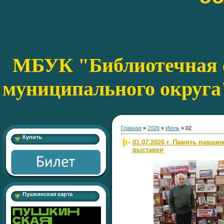
МБУК "Библиотечная с
муниципального округа
Главная
»
2026
»
Июль
»
02
Купить
01.07.2026 г. Память павши
выставки
Пушкинская карта