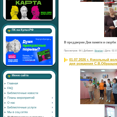
ПК на Культ.РФ
В преддверии Дня памяти и скорби
Просмотров:
64
|
Добавил:
librarian
|
Дата:
02.0
01.07.2026 г. Кукольный во
дня рождения С.В.Образцов
Меню сайта
Главная
FAQ
Библиотечные новости
Планы мероприятий
О нас
Библиотечные услуги
Мы в соц.сетях
Информационные ресурсы