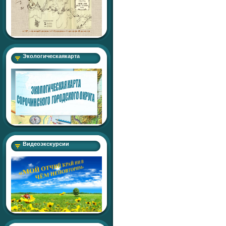
Экологическаякарта
Видеоэкскурсии