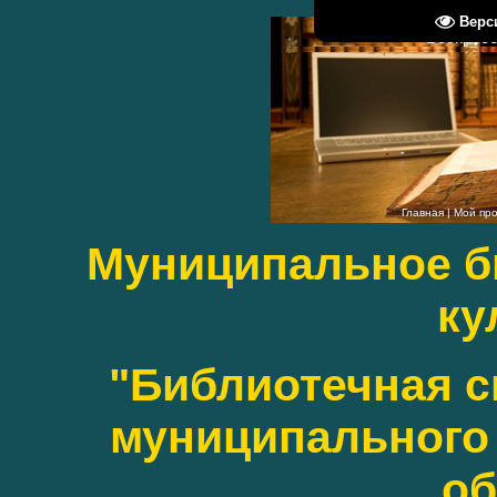
Верс
Воскресен
Главная
|
Мой пр
Муниципальное б
ку
"Библиотечная с
муниципального 
об