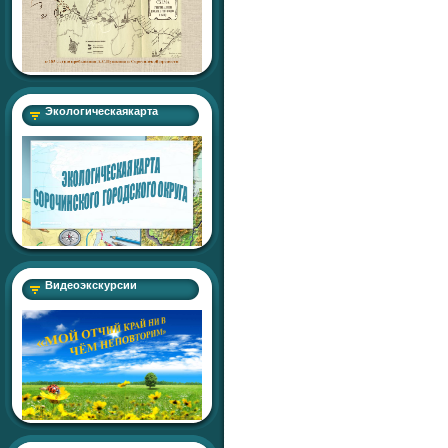
Экологическаякарта
Видеоэкскурсии