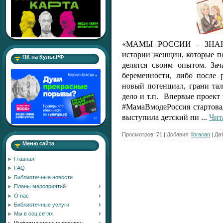
«МАМЫ РОССИИ – ЗНАН
истории женщин, которые по
ПК на Культ.РФ
делятся своим опытом. За
беременности, либо после 
новый потенциал, грани тал
дело и т.п. Впервые проект
#МамаВмодеРоссия стартова
выступила детский пи
...
Чит
Просмотров:
71
|
Добавил:
librarian
|
Дат
Меню сайта
Главная
FAQ
Библиотечные новости
Планы мероприятий
О нас
Библиотечные услуги
Мы в соц.сетях
Информационные ресурсы