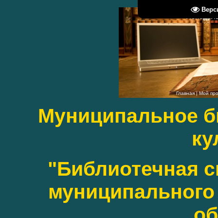
Верс
Понедельн
Главная
|
Мой пр
Муниципальное б
ку
"Библиотечная с
муниципального 
об