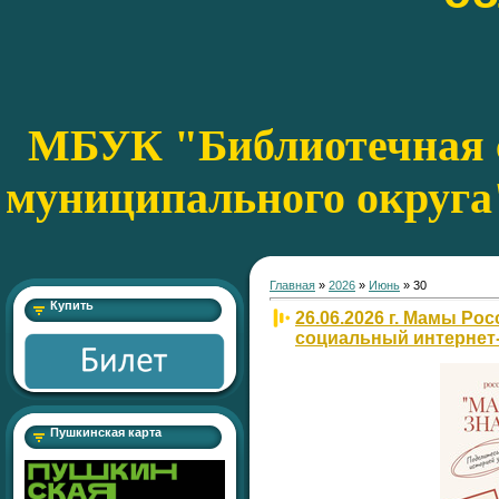
МБУК "Библиотечная с
муниципального округа
Главная
»
2026
»
Июнь
»
30
Купить
26.06.2026 г. Мамы Ро
социальный интернет
Пушкинская карта