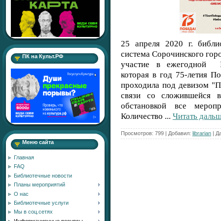
25 апреля 2020 г. библ
система Сорочинского гор
ПК на Культ.РФ
участие в ежегодной В
которая в год 75-летия П
проходила под девизом "П
связи со сложившейся в
обстановкой все меро
Количество
...
Читать дальш
Просмотров:
799
|
Добавил:
librarian
|
Да
Меню сайта
Главная
FAQ
Библиотечные новости
Планы мероприятий
О нас
Библиотечные услуги
Мы в соц.сетях
Информационные ресурсы