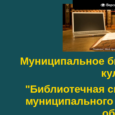
Верс
Воскресен
Главная
|
Мой пр
Муниципальное б
ку
"Библиотечная с
муниципального 
об