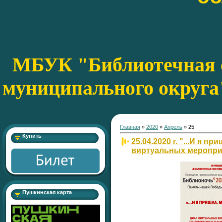
МБУК "Библиотечная с
муниципального округа
Главная
»
2020
»
Апрель
»
25
Купить
25.04.2020 г. "...И я п
виртуальных меропри
Пушкинская карта