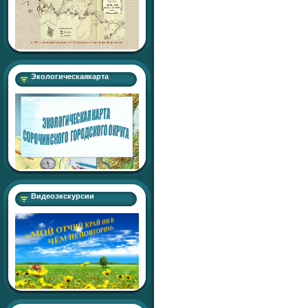
Экологическаякарта
Видеоэкскурсии