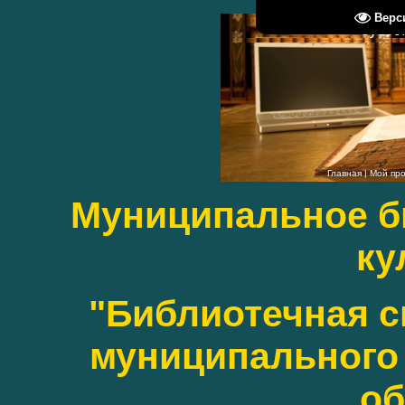
Верс
Суббота
Главная
|
Мой пр
Муниципальное б
ку
"Библиотечная с
муниципального 
об