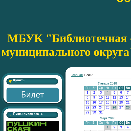
МБУК "Библиотечная с
муниципального округа
Главная
»
2018
Купить
Январь 2018
Пн
Вт
Ср
Чт
Пт
Сб
Вс
1
2
3
4
5
6
7
8
9
10
11
12
13
14
15
16
17
18
19
20
21
22
23
24
25
26
27
28
29
30
31
Пушкинская карта
Март 2018
Пн
Вт
Ср
Чт
Пт
Сб
Вс
1
2
3
4