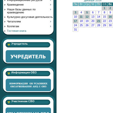
Декабрь 2018
Пн
Вт
Ср
Чт
Пт
Сб
Вс
Краеведение
1
2
Наши базы данных по
краеведению
3
4
5
6
7
8
9
10
11
12
13
14
15
16
Культурно-досуговая деятельность
17
18
19
20
21
22
23
Читателям
24
25
26
27
28
29
30
Коллегам
31
Гостевая книга
Учредитель
Информация ОВЗ
Участникам СВО