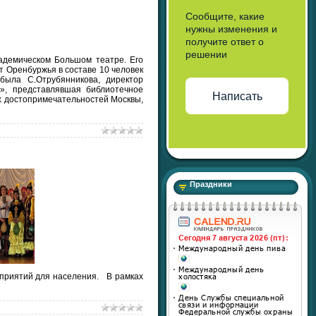
Сообщите, какие
нужны изменения и
получите ответ о
решении
кадемическом Большом театре. Его
т Оренбуржья в составе 10 человек
была С.Отрубянникова, директор
», представлявшая библиотечное
Написать
х достопримечательностей Москвы,
Праздники
оприятий для населения.
В рамках