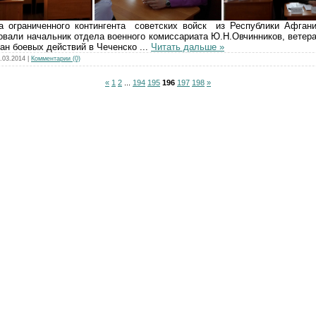
а ограниченного контингента советских войск из Республики Афгани
овали начальник отдела военного комиссариата Ю.Н.Овчинников, ветер
ран боевых действий в Чеченско
...
Читать дальше »
.03.2014
|
Комментарии (0)
«
1
2
...
194
195
196
197
198
»