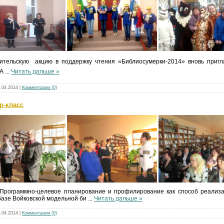
ительскую акцию в поддержку чтения «Библиосумерки-2014» вновь приг
 А
...
Читать дальше »
.04.2014
|
Комментарии (0)
ер-класс
Программно-целевое планирование и профилирование как способ реализ
базе Войковской модельной би
...
Читать дальше »
.04.2014
|
Комментарии (0)