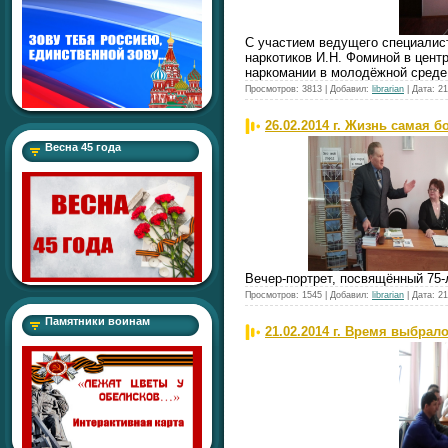
С участием ведущего специалис
наркотиков И.Н. Фоминой в цен
наркомании в молодёжной среде
Просмотров:
3813
|
Добавил:
librarian
|
Дата:
21
26.02.2014 г. Жизнь самая 
Весна 45 года
Вечер-портрет, посвящённый 75
Просмотров:
1545
|
Добавил:
librarian
|
Дата:
21
Памятники воинам
21.02.2014 г. Время выбрал