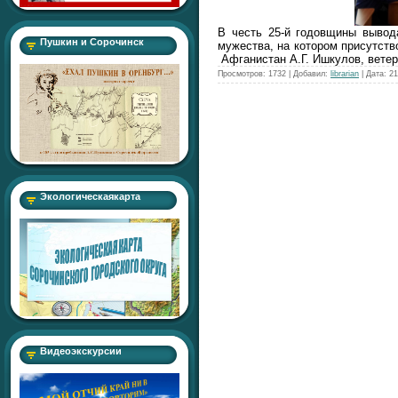
В честь 25-й годовщины вывод
Пушкин и Сорочинск
мужества, на котором присутств
Афганистан А.Г. Ишкулов, вете
Просмотров:
1732
|
Добавил:
librarian
|
Дата:
21
Экологическаякарта
Видеоэкскурсии