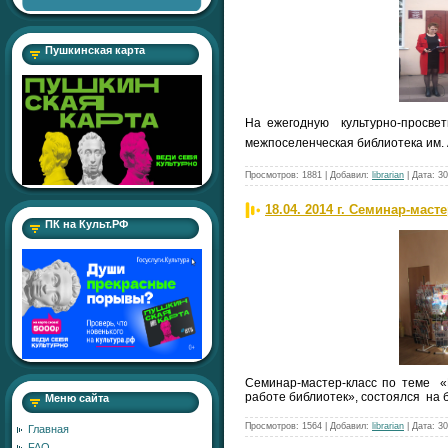
Пушкинская карта
На ежегодную культурно-просвет
межпоселенческая библиотека им.
Просмотров:
1881
|
Добавил:
librarian
|
Дата:
30
18.04. 2014 г. Семинар-маст
ПК на Культ.РФ
Семинар-мастер-класс по теме «
работе библиотек», состоялся на 
Меню сайта
Просмотров:
1564
|
Добавил:
librarian
|
Дата:
30
Главная
FAQ