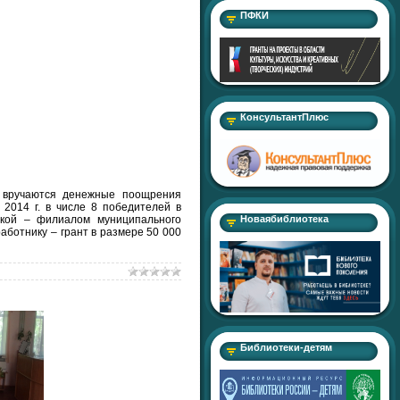
ПФКИ
КонсультантПлюс
, вручаются денежные поощрения
2014 г. в числе 8 победителей в
екой – филиалом муниципального
Новаябиблиотека
ботнику – грант в размере 50 000
Библиотеки-детям