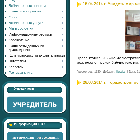
16.04.2014 г. Увидеть мир 
Библиотечные новости
Планы мероприятий
О нас
Библиотечные услуги
Мы в соц.сетях
Информационные ресурсы
Краеведение
Наши базы данных по
краеведению
Культурно-досуговая деятельность
Презентация книжно-иллюстратив
Читателям
межпоселенческой библиотеке им. 
Коллегам
Просмотров:
1930
|
Добавил:
librarian
|
Дата:
21
Гостевая книга
28.03.2014 г. Торжественно
Учредитель
Информация ОВЗ