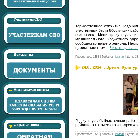
Участникам СВО
Торжественное открытие Года кул
участниками были 800 лучших рабо
возглавлял Министр культуры и
муниципального бюджетного учр
сообщество нашего региона. Прог
церемонию торж
...
Читать дальше 
Документы
Просмотров:
1483
|
Добавил:
librarian
|
Дата:
18
24.03.2014 г. Время. Культ
Независимая оценка
Год культуры
библиотечные работн
районного творческого конкурса «
Обратная связь
Просмотров:
1528
|
Добавил:
librarian
|
Дата:
18