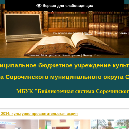
Версия для слабовидящих
Пятница, 07.08.2026, 15:07
Вы вошли как
Гость
|
"
Гости
"
Приветствую Вас
Гость
Главная
|
Мой профиль
|
Регистрация
|
Выход
|
Вход
иципальное бюджетное учреждение куль
а Сорочинского муниципального округа 
ма Сорочинского муниципа
и-2014: культурно-просветительская акция