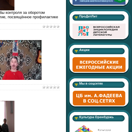
бы контроля за оборотом
ПроДетЛит
ятие, посвящённое профилактике
Акции
Мы в соцсетях
Культура Оренбуржь