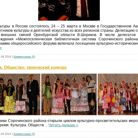
ьтуры в России состоялось 24 – 25 марта в Москве в Государственном А
тников культуры и деятелей искусства из всех регионов страны. Делегацию о
 внешних связей Оренбургской области В.Шориков. В числе делегатов 
еждения «Межпоселенческая библиотечная система Сорочинского района
рамма общероссийского форума включала посещение культурно-исторически
»
.04.2014
|
Комментарии (0)
ура. Общество: творческий конкурс
ики Сорочинского района открыли циклом культурно-просветительских мер
Время. Культура. Обществ
...
Читать дальше »
.04.2014
|
Комментарии (0)