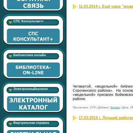
11.03.2014 г. Ещё одна "мод
СПС Консультант+
Библиотека онлайн
Четвертой, «модельной» библи
Электронныйкаталог
Сорочинского района». На основа
«модельной» присвоен Войковско
районе.
Просмотров:
1379
|
Добавил:
librarian
|
Дата:
18
17.03.2014 г. Лучший работ
Виртуальная справка