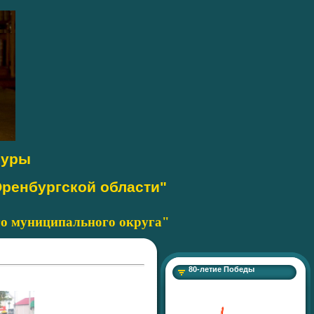
|
туры
Оренбургской области"
льного округа"
80-летие Победы