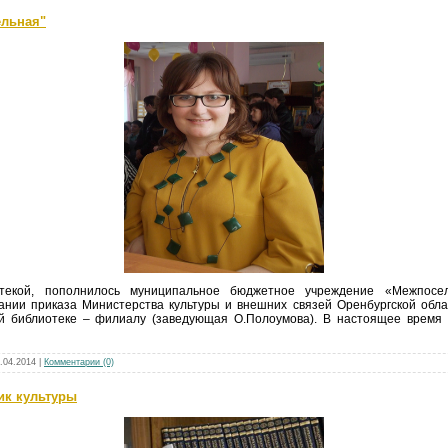
ельная"
отекой, пополнилось муниципальное бюджетное учреждение «Межпосел
нии приказа Министерства культуры и внешних связей Оренбургской обла
й библиотеке – филиалу (заведующая О.Полоумова). В настоящее время 
.04.2014
|
Комментарии (0)
ник культуры