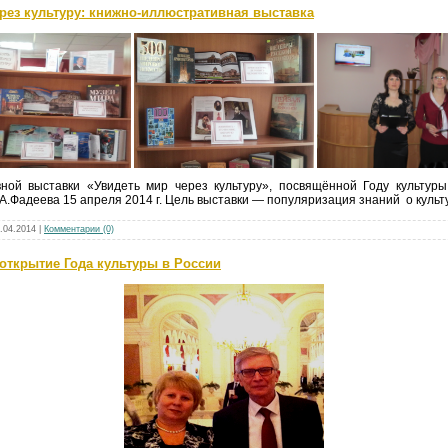
через культуру: книжно-иллюстративная выставка
ной выставки «Увидеть мир через культуру», посвящённой Году культуры
А.Фадеева 15 апреля 2014 г. Цель выставки — популяризация знаний о куль
.04.2014
|
Комментарии (0)
е открытие Года культуры в России