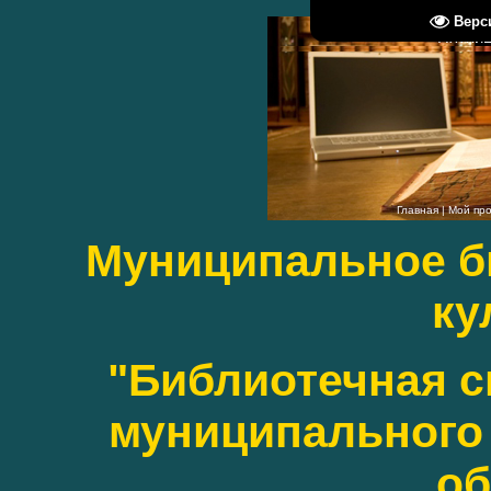
Верс
Пятница
Главная
|
Мой пр
Муниципальное б
ку
"Библиотечная с
муниципального 
об