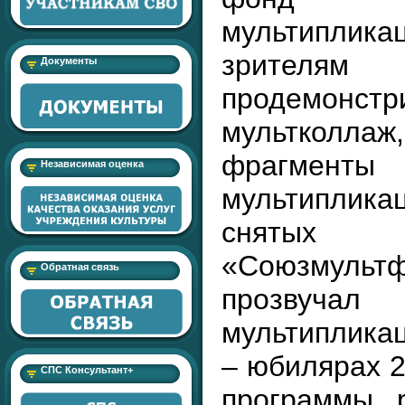
мультипл
зрит
Документы
продемонстр
мультколл
фраг
Независимая оценка
мультиплика
сня
«Союзмуль
Обратная связь
прозвуч
мультиплик
– юбилярах 2
СПС Консультант+
программы 