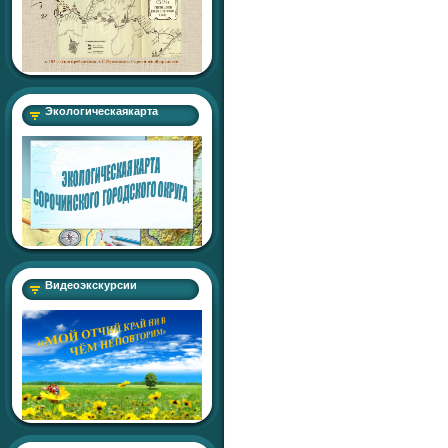
Экологическаякарта
Видеоэкскурсии