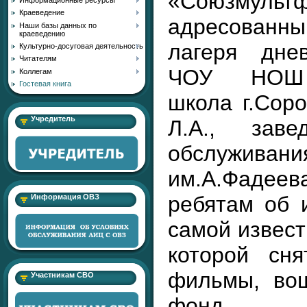
«Союзмультф
Краеведение
адресованн
Наши базы данных по
краеведению
лагеря дне
Культурно-досуговая деятельность
Читателям
ЧОУ НОШ 
Коллегам
Гостевая книга
школа г.Соро
Учредитель
Л.А., зав
обслуж
им.А.Фаде
ребятам об 
Информация ОВЗ
самой извест
которой сн
фильмы, во
Участникам СВО
фонд р