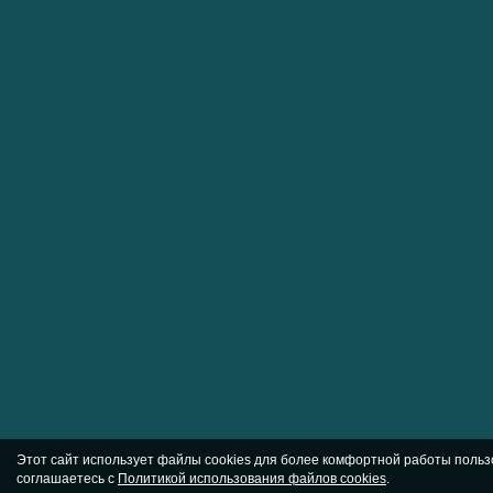
Этот сайт использует файлы cookies для более комфортной работы польз
соглашаетесь с
Политикой использования файлов cookies
.