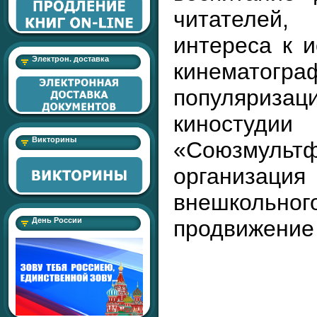
читателей
интереса к и
Электрон. доставка
кинематогра
популяриз
киностудии
Викторины
«Союзмультф
организ
внешкольно
продвижение 
День России