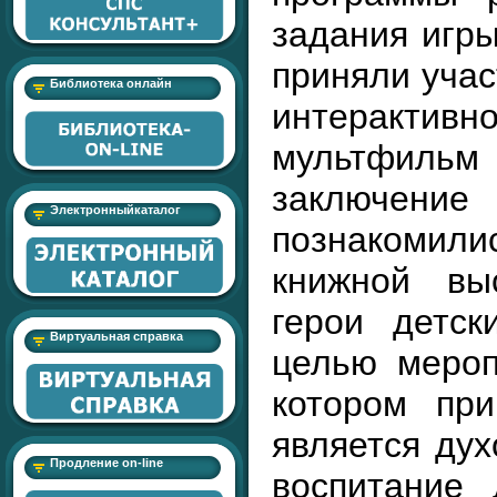
задания игры
приняли учас
Библиотека онлайн
интерактивн
мультфиль
заключ
Электронныйкаталог
познакомили
книжной вы
герои детск
Виртуальная справка
целью мероп
котором при
является дух
Продление on-line
воспитание 