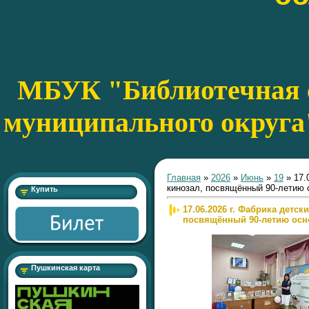
МБУК "Библиотечная с
муниципального округа
Главная
»
2026
»
Июнь
»
19
» 17.
кинозал, посвящённый 90-летию
Купить
17.06.2026 г. Фабрика детск
посвящённый 90-летию осн
Пушкинская карта