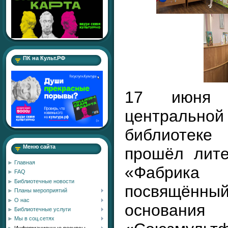
ПК на Культ.РФ
17 июня
централь
библиотек
Меню сайта
прошёл лите
Главная
«Фабрика 
FAQ
Библиотечные новости
посвящён
Планы мероприятий
О нас
основани
Библиотечные услуги
Мы в соц.сетях
Информационные ресурсы